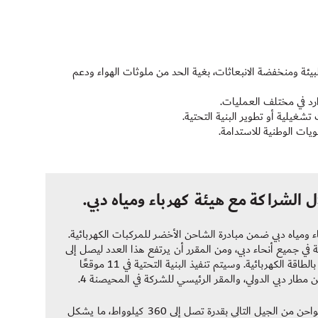
يئة ومنخفضة الانبعاثات، بغية الحد من ملوثات الهواء ودعم
ارد في مختلف العمليات.
تشغيلية أو تطوير البنية التحتية.
يات الوطنية للاستدامة.
 الشراكة مع هيئة كهرباء ومياه دبي.
مد مع هيئة كهرباء ومياه دبي ضمن مبادرة الشاحن الأخضر للمركبات الكهربائية.
ركبات الكهربائية في جميع أنحاء دبي، ومن المقرر أن يرتفع هذا العدد ليصل إلى
354 محطة بحلول عام 2040، دعمًا لجهود تحويل أسطول شركة تاكسي دبي للعمل بالطاقة الكهربائية. وسيتم تنفيذ البنية التحتية في 11 موقعًا
طار دبي الدولي، والمقر الرئيسي للشركة في المحيصنة 4.
أُطلق المشروع في معرض ومؤتمر المياه والطاقة والبيئة (ويتكس) 2025، ويشمل شواحن من الجيل التالي بقدرة تصل إلى 360 كيلوواط، ما يشكل