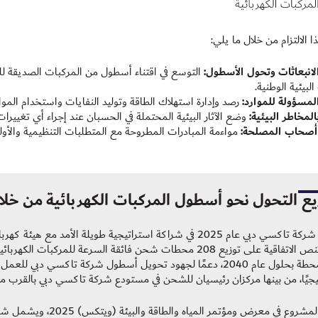
 الالتزام من خلال ما يلي:
نبعاثات وتحول الأسطول:
التوسع في اقتناء أسطول من المركبات الصديقة للب
البيئية الوطنية.
المسؤولة للموارد:
رصد وإدارة استهلاك الطاقة وتوليد النفايات واستخدام المو
لمخاطر البيئية:
وضع الآثار البيئية المحتملة في الحسبان عند إجراء أي تغييرات 
أصحاب المصلحة:
مواءمة المبادرات المطروحة مع المتطلبات التنظيمية والأولو
ع التحول نحو أسطول المركبات الكهربائية من خلال
دخلت شركة تاكسي دبي عام 2025 في شراكة استراتيجية طويلة الأ
حيث تنص الاتفاقية على توزيع 208 محطات شحن فائقة السرعة للم
يجيًا، من بينها مركزان رئيسيان للشحن في مستودع شركة تاكسي دبي بالقرب من م