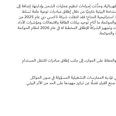
ائية، وحدَّثت إجراءات تنظيم عمليات الشحن وإدارتها، إضافة إلى
امة البيئية خارجيًا من خلال إطلاق مبادرات توعية عامة تسلط
الضوء على أهمية مركبات الأجرة الصديقة للبيئة. تُعد القدرات الرقمية ركيزة أساسية لتنفيذ استراتيجية المناخ؛ فقد انتقلت شركة تاكسي دبي عام 2025 من
والحوكمة، ما أتاح توحيد بيانات الطاقة والانبعاثات ومؤشرات الأداء
الرئيسية لإدارة النفايات؛ حيث تدعم هذه المنصة عملية اتخاذ القرارات القائمة على البيانات، وتجهيز الشركة للإطلاق المخطط له في عام 2026 لنظام الحوكمة
 والحوكمة.
الحفاظ على الموارد، إلى جانب إطلاق مبادرات للتنقل المستدام
لذي تؤديه الممارسات التشغيلية المسؤولة في صون الموائل
نع القرار، فضلًا عن تركيز جهودها على الحد من الأثر البيئي