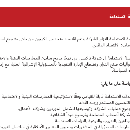
الاستدامة
 الاستدامة التزام الشركة بدعم اقتصاد منخفض الكربون من خلال تشجيع استخد
بادئ الاقتصاد الدائري.
ة الاستدامة في شركة تاكسي دبي نهجًا يدمج مبادئ الممارسات البيئية والاج
وآليات صنع القرار، وتضطلع الإدارة التنفيذية بالمسؤولية الإشرافية العليا، م
ه السياسة.
سة على ما يلي:
 للاستدامة قابلة للقياس وفقًا لاستراتيجية الممارسات البيئية والاجتماعية‏‏ والحوكمة
 بالتحسين المستمر ورصد الأداء.
ميع عمليات الشركة، وتوسيعها لتشمل الموردين وشركاء الأعمال.
شاركة أصحاب المصلحة وترسيخ مبدأ الشفافية
موظفين بالتدريب والتوعية بالتزامات الاستدامة
مارسات المسؤولة في المشتريات وتطبيق المعايير الأخلاقية في سلاسل التوريد