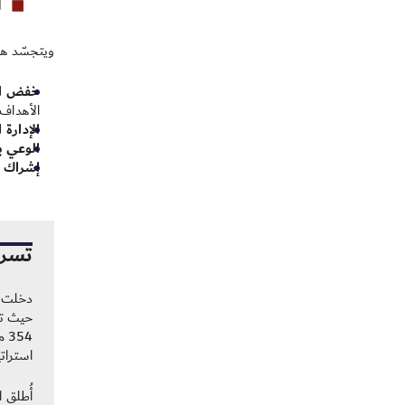
ويتجسّد هذا
خفض الا
الأهداف 
الإدارة 
الوعي با
إشراك 
تسري
استرات