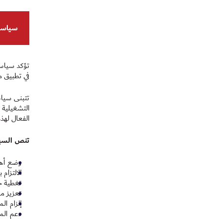
سياسة 
تؤكد سياسة
في تطبيق م
تتبنى سياس
التشغيلية 
الفعال لهذ
تنص السيا
وضع أهداف
الالتزام
تغطية ج
تعزيز م
إلزام ال
دعم الم