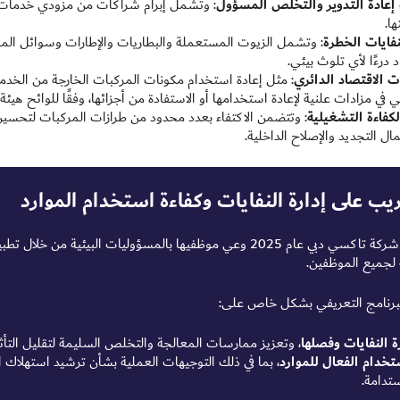
 إعادة التدوير والتخلص المسؤول
: وتشمل إبرام شراكات من مزودي خدمات إد
ا.
نفايات الخطرة
: وتشمل الزيوت المستعملة والبطاريات والإطارات وسوائل المركب
د درءًا لأي تلوث بيئي.
 الاقتصاد الدائري
: مثل إعادة استخدام مكونات المركبات الخارجة من الخدمة،
 في مزادات علنية لإعادة استخدامها أو الاستفادة من أجزائها، وفقًا للوائح هيئ
لكفاءة التشغيلية
: وتتضمن الاكتفاء بعدد محدود من طرازات المركبات لتحسين 
ال التجديد والإصلاح الداخلية.
ريب على إدارة النفايات وكفاءة استخدام الموارد
عززت شركة تاكسي دبي عام 2025 وعي موظفيها بالمسؤوليات البي
ة لجميع الموظفين.
لبرنامج التعريفي بشكل خاص على:
ة النفايات وفصلها
، وتعزيز ممارسات المعالجة والتخلص السليمة لتقليل التأثير
تخدام الفعال للموارد
، بما في ذلك التوجيهات العملية بشأن ترشيد استهلاك
تدامة.