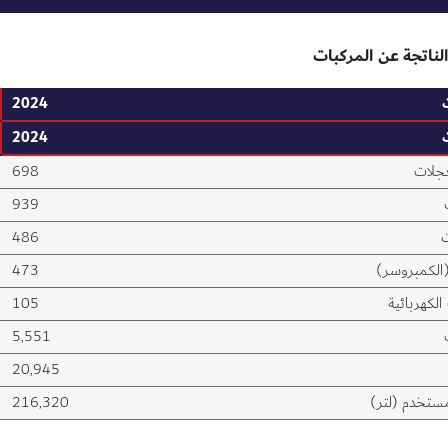
الناتجة عن المركبات
2024
2024
جلات
698
939
ت
486
الكمبروسر)
473
الكهربائية
105
5,551
20,945
مستخدم (لتر)
216,320