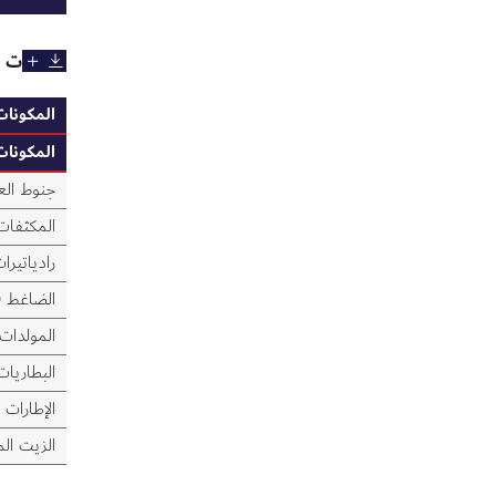
النفايات 
المكونات
المكونات
جنوط الع
المكثفات
رادياتيرا
الضاغط (
المولدات 
البطاريات
الإطارات
الزيت ال