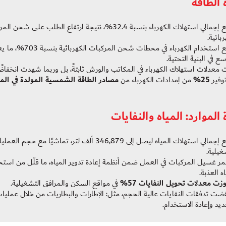
 الطاقة
ارتفع إجمالي استهلاك الكهرباء بنسبة 32.4%، نتيجة ارتفاع الطلب على شحن
ربائية.
ارتفع استخدام الكهرباء في محطات شحن المركبات ا
سع في البنية التحتية.
معدلات استهلاك الكهرباء في المكاتب والورش ثابتةً، بل وربما شهدت انخفاضًا
وفير
25
%
من إمدادات الكهرباء من
مصادر الطاقة الشمسية المولدة في الم
 الموارد: المياه والنفايات
ارتفع إجمالي استهلاك المياه ليصل إلى 346,879 ألف لتر، تماشيًا مع حجم الع
غيلية.
ر غسيل المركبات في العمل ضمن أنظمة إعادة تدوير المياه، ما قلّل من استخ
اه العذبة.
زت معدلات تحويل النفايات 57
%
في مواقع السكن والمرافق التشغيلية.
ضت تدفقات النفايات عالية الحجم، مثل: الإطارات والبطاريات من خلال عمليا
ديد وإعادة الاستخدام.