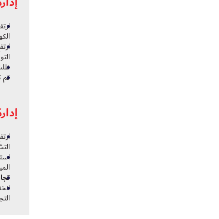
إدارة
الكه
التو
ظلت 
تم ت
إدارة
التش
استم
المي
تجاو
انخف
التج