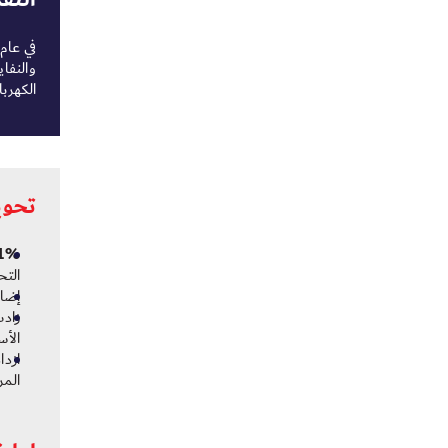
والنفا
الكهربا
تحوي
1
%
التح
إضافة 435 مركبة أجرة كهربائ
الأ
المر