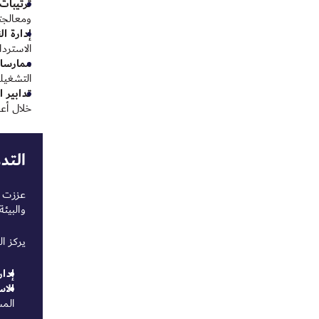
ترتيبات
ومعالجته
إدارة ال
الاستردا
ممارسات
التشغيلي
تدابير ا
خلال أعم
التد
والبيئ
يركز ا
إدار
الاس
المس