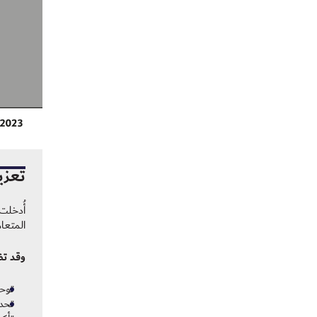
تعزيز
المتعام
وقد تض
توح
تحدي