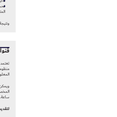
تأكي
تحسي
المت
ونتيجة
قنوا
تعتمد 
منظومة
المعلو
ويمكن 
ساعة.
لتقديم