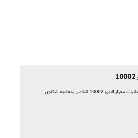
أُدخلت تحديثات رسمية على إجراءات إدارة الحالات في عام 2025 بما يتماشى مع متطلبات معيار الآيزو 10002 الخاص بمعالجة شكاوى