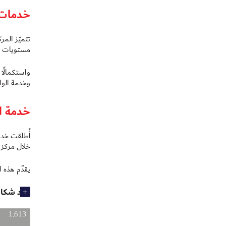
خدمات 
تتميّز الم
مستويات من
واستكمالًا
وخدمة الواي فاي (Wi‑Fi) 
خدمة ال
أُطلقت خدمة
خلال مركز ا
يقدّم هذه 
عدد شكاو