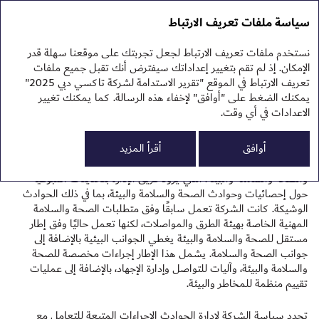
تقرير الاستدامة 2025
التقرير السنوي 2025
سياسة ملفات تعريف الارتباط
تقرير الاستدامة 2025
نهج
نستخدم ملفات تعريف الارتباط لجعل تجربتك على موقعنا سهلة قدر
البي
الصحة والسلامة
الإمكان. إذ لم تقم بتغيير إعداداتك سيفترض أنك تقبل جميع ملفات
الم
تعريف الارتباط في الموقع "تقرير الاستدامة لشركة تاكسي دبي 2025"
يمكنك الضغط على "أوافق" لإخفاء هذه الرسالة. كما يمكنك تغيير
الاعدادات في أي وقت.
إدارة الصحة والسلامة
0
أوافق
أقرأ المزيد
تدير شركة تاكسي دبي منظومة الصحة والسلامة من خلال قسم الجودة
والصحة والسلامة والبيئة، الذي يزّود فريق الإدارة بتحديثات أسبوعية
حول إحصائيات وحوادث الصحة والسلامة والبيئة، بما في ذلك الحوادث
الوشيكة. كانت الشركة تعمل سابقًا وفق متطلبات الصحة والسلامة
المهنية الخاصة بهيئة الطرق والمواصلات، لكنها تعمل حاليًا وفق إطار
مستقل للصحة والسلامة والبيئة يغطي الجوانب البيئية بالإضافة إلى
الح
جوانب الصحة والسلامة. يشمل هذا الإطار إجراءات مخصصة للصحة
والسلامة والبيئة، وآليات للتواصل وإدارة الإجهاد، بالإضافة إلى عمليات
تقييم منظمة للمخاطر والبيئة.
تحدد سياسة الشركة لإدارة الحوادث الإجراءات المتبعة للتعامل مع