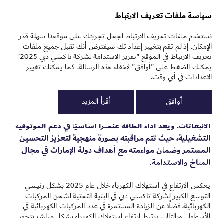
تقرير الاستدامة 2025
التقرير السنوي 2025
سياسة ملفات تعريف الارتباط
تقرير الاستدامة 2025
نهج
نستخدم ملفات تعريف الارتباط لجعل تجربتك على موقعنا سهلة قدر
البي
استهلاك الطاقة
الإمكان. إذ لم تقم بتغيير إعداداتك سيفترض أنك تقبل جميع ملفات
تعريف الارتباط في الموقع "تقرير الاستدامة لشركة تاكسي دبي 2025"
يمكنك الضغط على "أوافق" لإخفاء هذه الرسالة. كما يمكنك تغيير
الاعدادات في أي وقت.
تعتمد شركة تاكسي دبي نهجًا قائمًا على الكفاءة في إدارة
0
الم
استهلاك الطاقة في جميع أساطيلها ومرافقها، بما يسهم في
أوافق
أقرأ المزيد
الح
خفض استهلاك الكهرباء والتكاليف التشغيلية وتقليل
الانبعاثات. ويُعدّ أداء الطاقة عنصرًا أساسيًا في دعم الموثوقية
التشغيلية، حيث تتم مراقبته بصورة منهجية لتعزيز التحسين
المستمر وضمان مواءمته مع أهداف دولة الإمارات في مجال
المناخ والاستدامة.
يعكس الارتفاع في استهلاك الكهرباء خلال عام 2025 بشكل رئيسي
التوسع الكبير لشركة تاكسي دبي في البنية التحتية لشحن المركبات
الكهربائية، فضلًا عن الزيادة المستمرة في عدد المركبات الكهربائية في
الأسطول. وبالتالي، يرتبط ارتفاع استهلاك الكهرباء بشكل مباشر بتحويل