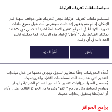
تقرير الاستدامة 2025
التقرير السنوي 2025
سياسة ملفات تعريف الارتباط
تقرير الاستدامة 2025
نهج
نستخدم ملفات تعريف الارتباط لجعل تجربتك على موقعنا سهلة قدر
البي
التحفيز والتقدير
الإمكان. إذ لم تقم بتغيير إعداداتك سيفترض أنك تقبل جميع ملفات
الم
تعريف الارتباط في الموقع "تقرير الاستدامة لشركة تاكسي دبي 2025"
يمكنك الضغط على "أوافق" لإخفاء هذه الرسالة. كما يمكنك تغيير
الاعدادات في أي وقت.
تدعم شركة تاكسي دبي مشاركة الموظفين والسائقين من خلال
0
التعويضات التنافسية، والمزايا الشاملة، بالإضافة إلى نظام منهجي لتقدير
أوافق
أقرأ المزيد
الأداء، وقد صُممت هذه الإجراءات لتعزيز تحفيز الموظفين، وتشجيع الأداء
الجيد، والحفاظ على الموظفين على المدى الطويل.
تُحدَّد التعويضات وفقًا لمعايير السوق، ويجري دعمها من خلال مبادرات
التقدير التي تقدم مكافآت لمساهمات الأفراد والفرق؛ حيث
يُخصص المدراء ميزانيات لتقدير الأداء عبر القسائم الشرائية والهدايا
وبرامج الحوافز، مثل برنامج " كفو" وغيرها من الجوائز القائمة على الأداء
الح
أو المرتبطة بتحقيق إنجازات معينة.
برامج الحوافز