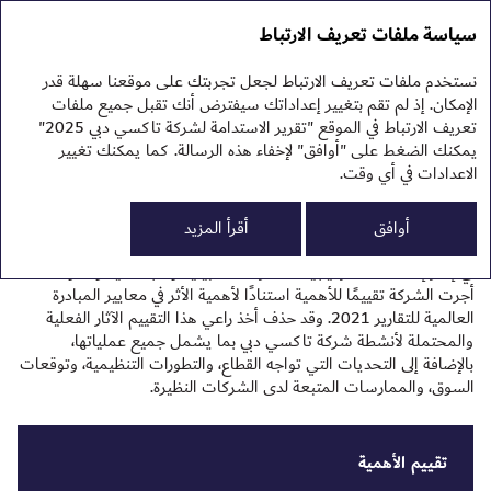
تقرير الاستدامة 2025
التقرير السنوي 2025
سياسة ملفات تعريف الارتباط
تقرير الاستدامة 2025
نهج
نستخدم ملفات تعريف الارتباط لجعل تجربتك على موقعنا سهلة قدر
تقييم الأهمية
الإمكان. إذ لم تقم بتغيير إعداداتك سيفترض أنك تقبل جميع ملفات
تعريف الارتباط في الموقع "تقرير الاستدامة لشركة تاكسي دبي 2025"
يمكنك الضغط على "أوافق" لإخفاء هذه الرسالة. كما يمكنك تغيير
الاعدادات في أي وقت.
يتيح نقييم الأهمية لشركة تاكسي دبي امكانية تحديد أولويات قضايا
0
البي
الاستدامة ذات الأثر الأكبر على الأفراد والبيئة والاقتصاد.
أوافق
أقرأ المزيد
الم
الح
في إطار إعدادها لاستراتيجية الممارسات البيئية والاجتماعية والحوكمة،
أجرت الشركة تقييمًا للأهمية استنادًا لأهمية الأثر في معايير المبادرة
العالمية للتقارير 2021. وقد حذف أخذ راعي هذا التقييم الآثار الفعلية
والمحتملة لأنشطة شركة تاكسي دبي بما يشمل جميع عملياتها،
بالإضافة إلى التحديات التي تواجه القطاع، والتطورات التنظيمية، وتوقعات
السوق، والممارسات المتبعة لدى الشركات النظيرة.
تقييم الأهمية