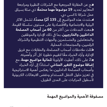
نتج عن المقارنة المرجعية مع الشركات النظيرة ومراجعة
المعايير تحديد
19 موضوعا مهما محتملًا
ذي صلة بسياق
عمل شركة تاكسي دبي.
استندت هذه المواضيع إلى
135 أثرًا محددًا
، تشمل الآثار
البيئية والاجتماعية والاقتصادية على مستوى سلسلة القيمة.
جُمعت المدخلات من أكثر من
60 من أصحاب المصلحة
الداخليين والخارجيين
، بما في ذلك الإدارة والموظفين
والمتعاملين والمتسثمرين والجهات التنظيمية والشركاء
الرقميين، والمجتمعات المحلية.
حُللت ملاحظات أصحاب المصلحة، والمقابلات مع فريق
الإدارة، وآراء الخبراء معًا لتقييم خطورة كل أثر وأهميته.
بناءً على ذلك، أعطيت الأولوية ل
ثمانية مواضيع مهمة
، مع
إضافة موضوع التغير المناخي
استنادًا إلى آراء الخبراء
وأصحاب المصلحة الداخليين، ما يعكس أهمية الاستراتيجية
في تعزيز حلول التنقل المستدام وخفض الانبعاثات الكربونية
لأسطول المركبات على المدى الطويل.
مصفوفة الأهمية والمواضيع المهمة