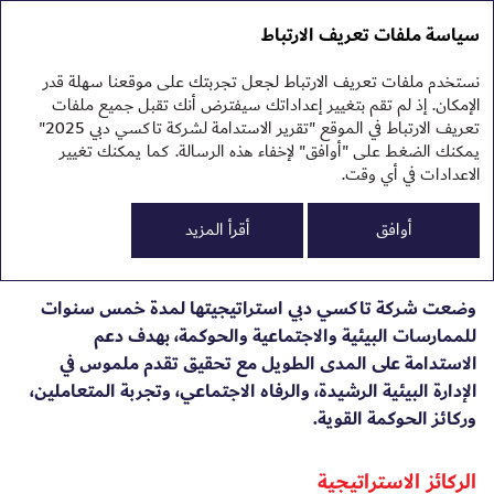
تقرير الاستدامة 2025
التقرير السنوي 2025
سياسة ملفات تعريف الارتباط
تقرير الاستدامة 2025
نهج
نستخدم ملفات تعريف الارتباط لجعل تجربتك على موقعنا سهلة قدر
استراتيجية الممارسات
الإمكان. إذ لم تقم بتغيير إعداداتك سيفترض أنك تقبل جميع ملفات
تعريف الارتباط في الموقع "تقرير الاستدامة لشركة تاكسي دبي 2025"
البيئية والاجتماعية
يمكنك الضغط على "أوافق" لإخفاء هذه الرسالة. كما يمكنك تغيير
الاعدادات في أي وقت.
والحوكمة
0
البي
أوافق
أقرأ المزيد
الم
الح
وضعت شركة تاكسي دبي استراتيجيتها لمدة خمس سنوات
للممارسات البيئية والاجتماعية والحوكمة، بهدف دعم
الاستدامة على المدى الطويل مع تحقيق تقدم ملموس في
الإدارة البيئية الرشيدة، والرفاه الاجتماعي، وتجربة المتعاملين،
وركائز الحوكمة القوية.
الركائز الاستراتيجية