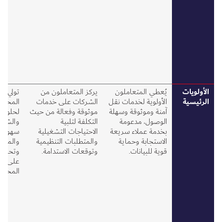
الأولويات
يُعطي المتعاملون
يركز المتعاملون من
تولي ا
الرئيسية
الأولوية لخدمات نقل
الشركات على خدمات
المحلي
آمنة وموثوقة وسهلة
موثوقة وفعالة من حيث
لحلول ا
الوصول، مدعومة
التكلفة لتلبية
والشامل
بخدمة عملاء سريعة
الاحتياجات التشغيلية
سهولة 
الاستجابة وحماية
والمتطلبات التنظيمية
والمسؤو
قوية للبيانات.
وتوقعات الاستدامة.
وتحقيق 
على ال
المحلي