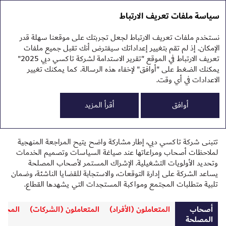
تقرير الاستدامة 2025
التقرير السنوي 2025
سياسة ملفات تعريف الارتباط
تقرير الاستدامة 2025
نهج
نستخدم ملفات تعريف الارتباط لجعل تجربتك على موقعنا سهلة قدر
إشراك أصحاب المصلحة
الإمكان. إذ لم تقم بتغيير إعداداتك سيفترض أنك تقبل جميع ملفات
تعريف الارتباط في الموقع "تقرير الاستدامة لشركة تاكسي دبي 2025"
يمكنك الضغط على "أوافق" لإخفاء هذه الرسالة. كما يمكنك تغيير
الاعدادات في أي وقت.
تقيم شركة تاكسي دبي حوارًا مستمرًا مع أصحاب المصلحة
0
البي
يمكن التواصل الشفاف ويضمن مراعاة ملاحظات أصحاب
أوافق
أقرأ المزيد
الم
الح
المصلحة عند اتخاذ القرار.
تتبنى شركة تاكسي دبي، إطار مشاركة واضح يتيح المراجعة المنهجية
لملاحظات أصحاب ومراعاتها عند صياغة السياسات وتصميم الخدمات
وتحديد الأولويات التشغيلية. الإشراك المستمر لأصحاب المصلحة
يساعد الشركة على إدارة التوقعات، والاستجابة للقضايا الناشئة، وضمان
تلبية متطلبات المجتمع ومواكبة المستجدات التي يشهدها القطاع.
أصحاب
المتعاملون (الأفراد)
المتعاملون (الشركات)
المجتم
المصلحة