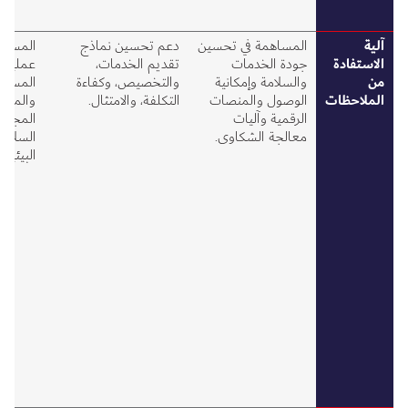
آلية
المساهمة في تحسين
دعم تحسين نماذج
المساهم
الاستفادة
جودة الخدمات
تقديم الخدمات،
عملية 
من
والسلامة وإمكانية
والتخصيص، وكفاءة
المسارا
الملاحظات
الوصول والمنصات
التكلفة، والامتثال.
والمباد
الرقمية وآليات
المجتمع
معالجة الشكاوى.
السلامة،
البيئية.