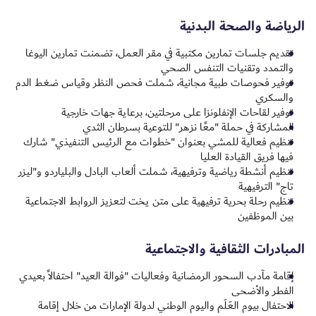
الرياضة والصحة البدنية
تقديم جلسات تمارين مكتبية في مقر العمل، تضمنت تمارين اليوغا
والتمدد وتقنيات التنفس الصحي
توفير فحوصات طبية مجانية، شملت فحص النظر وقياس ضغط الدم
والسكري
توفير لقاحات الإنفلونزا على مرحلتين، برعاية جهات خارجية
المشاركة في حملة "معًا نزهر" للتوعية بسرطان الثدي
تنظيم فعالية للمشي بعنوان "خطوات مع الرئيس التنفيذي" شارك
فيها فريق القيادة العليا
تنظيم أنشطة رياضية وترفيهية، شملت ألعاب البادل والبلياردو و"ليزر
تاج" الترفيهية
تنظيم رحلة بحرية ترفيهية على متن يخت لتعزيز الروابط الاجتماعية
بين الموظفين
المبادرات الثقافية والاجتماعية
إقامة مآدب السحور الرمضانية وفعاليات "فوالة العيد" احتفالاً بعيدي
الفطر والأضحى
الاحتفال بيوم العَلَم واليوم الوطني لدولة الإمارات من خلال إقامة