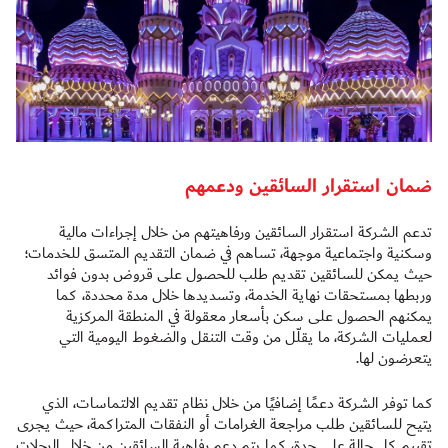
ضمان استقرار السائقين ودعمهم
تدعم الشركة استقرار السائقين ورفاهيتهم من خلال إجراءات مالية
وسكنية واجتماعية موجهة، تساهم في ضمان التقديم المتسق للخدمات؛
حيث يمكن للسائقين تقديم طلب للحصول على قروض بدون فوائد
وربطها بمستحقات نهاية الخدمة، وتسديدها خلال مدة محددة، كما
يمكنهم الحصول على سكن بأسعار معقولة في المنطقة المركزية
لعمليات الشركة، ما يقلّل من وقت التنقل والضغوط اليومية التي
يتعرضون لها.
كما توفر الشركة دعمًا إضافيًا من خلال نظام تقديم الالتماسات، الذي
يتيح للسائقين طلب مراجعة الغرامات أو النفقات المتراكمة، حيث يجرى
تقييم كل حالة على حدة، كما يتم دعم رفاهية السائقين من خلال الرحلات