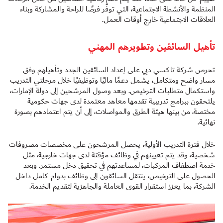
المنظمة والأنشطة الاجتماعية، التي توفّر فرصًا للراحة والمشاركة وبناء
العلاقات الاجتماعية خارج أوقات العمل.
تأهيل السائقين وتطويرهم المهني
تحرص شركة تاكسي دبي على إعداد السائقين الجدد وتأهيلهم وفق
مسار واضح ومتكامل، يشمل دعمًا ماليًا وتوظيفيًا خلال مرحلتي التدريب
واستكمال متطلبات الترخيص. وبعد وصول المرشحين إلى دولة الإمارات،
يلتحقون ببرامج تدريبية تقدمها معاهد معتمدة لدى جهات حكومية
مختصة، من بينها هيئة الطرق والمواصلات، إلى أن يتم اعتمادهم بصورة
نهائية.
خلال فترة التدريب الأولية، يحصل المرشحون على مخصصات مصروفات
شخصية، وقد يتم تعيينهم في وظائف مؤقتة لدى جهات خارجية، مثل
خدمة اصطفاف المركبات، لمساعدتهم في تحقيق دخل مستمر. وبعد
الحصول على الترخيص، ينتقل السائقون إلى وظائف بدوام كامل داخل
الشركة، بما يعزز استقرار القوى العاملة والجاهزية لتقديم الخدمة.