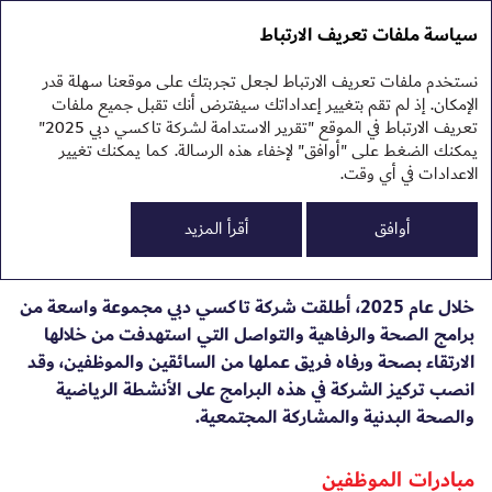
تقرير الاستدامة 2025
التقرير السنوي 2025
سياسة ملفات تعريف الارتباط
تقرير الاستدامة 2025
نهج
نستخدم ملفات تعريف الارتباط لجعل تجربتك على موقعنا سهلة قدر
البي
برامج صحة ورفاهية
الإمكان. إذ لم تقم بتغيير إعداداتك سيفترض أنك تقبل جميع ملفات
الم
تعريف الارتباط في الموقع "تقرير الاستدامة لشركة تاكسي دبي 2025"
السائقين والموظفين في عام
يمكنك الضغط على "أوافق" لإخفاء هذه الرسالة. كما يمكنك تغيير
الاعدادات في أي وقت.
2025
0
أوافق
أقرأ المزيد
خلال عام 2025، أطلقت شركة تاكسي دبي مجموعة واسعة من
برامج الصحة والرفاهية والتواصل التي استهدفت من خلالها
الارتقاء بصحة ورفاه فريق عملها من السائقين والموظفين، وقد
انصب تركيز الشركة في هذه البرامج على الأنشطة الرياضية
الح
والصحة البدنية والمشاركة المجتمعية.
مبادرات الموظفين