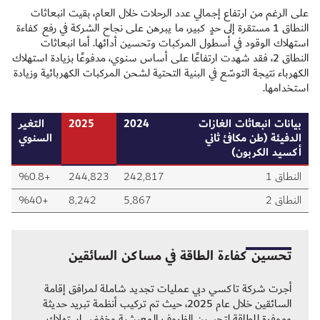
على الرغم من ارتفاع إجمالي عدد الرحلات خلال العام، بقيت انبعاثات
النطاق 1 مستقرة إلى حدٍ كبير، ما يبرهن على نجاح الشركة في رفع كفاءة
استهلاك الوقود في أسطول المركبات وتحسين أدائها. أما انبعاثات
النطاق 2، فقد شهدت ارتفاعًا على أساس سنوي، مدفوعًا بزيادة استهلاك
الكهرباء نتيجة التوسّع في البنية التحتية لشحن المركبات الكهربائية وزيادة
استخدامها.
بيانات انبعاثات الغازات
2024
2025
التغير
الدفيئة (طن مكافئ ثاني
السنوي
أكسيد الكربون)
النطاق 1
242,817
244,823
+%0.8
النطاق 2
5,867
8,242
+%40
تحسين كفاءة الطاقة في مساكن السائقين
أجرت شركة تاكسي دبي عمليات تجديد شاملة لمرافق إقامة
السائقين خلال عام 2025، حيث تم تركيب أنظمة تبريد حديثة
وموفرة للطاقة لتحسين الظروف المعيشية وخفض استهلاك