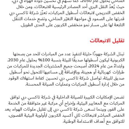
المناخي بحلول عام 2050، كما تسهم في تحسين جودة الهواء في دبي،
حيث يُعدّ النقل البري أحد المصادر الرئيسية للانبعاثات. ومن خلال
الخفض التدريجي لانبعاثات أسطول المركبات، تعزّز شركة تاكسي دبي
قدرتها على الصمود في مواجهة التغيّر المناخي، وتضع خدمات التنقّل
التابعة لها على مسار نمو منخفض الكربون على المدى الطويل.
تقليل الانبعاثات
تبذل الشركة جهودًا حثيثة لتنفيذ عدد من المبادرات للحد من بصمتها
الكربونية ليكون أسطولها صديقًا للبيئة بنسبة 100% بحلول عام 2030.
وابتداءً من عام 2024، أصبحت جميع المشتريات الجديدة للمركبات من
طرازات كهربائية أو هجينة، وبالإضافة إلى مساعيها للتحول نحو أسطول
صديق للبيئة، تواصل شركة تاكسي دبي تحسين كفاءة استهلاك الوقود
من خلال إدارة أسطول المركبات وعمليات الصيانة المحسنة.
تضمن الإمكانيات الكبيرة للصيانة الداخلية في شركة تاكسي دبي توافق
المركبات مع المعايير البيئية، وإخراج أي مركبة غير متوافقة من الخدمة
على الفور. وبينما تسعى شركة تاكسي دبي إلى تقليل ملوثات الهواء، يعد
الخفض المباشر لانبعاثات ثاني أكسيد الكربون ا
أولوية البيئية القصوى،
ل
للتوافق مع أهداف الاستدامة الوطنية.