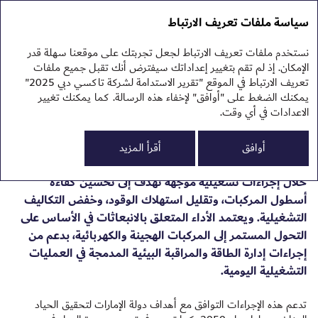
تقرير الاستدامة 2025
التقرير السنوي 2025
سياسة ملفات تعريف الارتباط
تقرير الاستدامة 2025
نهج
نستخدم ملفات تعريف الارتباط لجعل تجربتك على موقعنا سهلة قدر
البي
إدارة انبعاثات الغازات
الإمكان. إذ لم تقم بتغيير إعداداتك سيفترض أنك تقبل جميع ملفات
تعريف الارتباط في الموقع "تقرير الاستدامة لشركة تاكسي دبي 2025"
الدفيئة وجودة الهواء
يمكنك الضغط على "أوافق" لإخفاء هذه الرسالة. كما يمكنك تغيير
الاعدادات في أي وقت.
0
الم
أوافق
أقرأ المزيد
الح
تعمل شركة تاكسي دبي على إدارة انبعاثات الغازات الدفيئة من
خلال إجراءات تشغيلية موجّهة تهدف إلى تحسين كفاءة
أسطول المركبات، وتقليل استهلاك الوقود، وخفض التكاليف
التشغيلية. ويعتمد الأداء المتعلق بالانبعاثات في الأساس على
التحول المستمر إلى المركبات الهجينة والكهربائية، بدعم من
إجراءات إدارة الطاقة والمراقبة البيئية المدمجة في العمليات
التشغيلية اليومية.
تدعم هذه الإجراءات التوافق مع أهداف دولة الإمارات لتحقيق الحياد