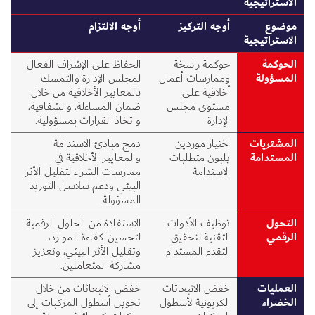
الاستراتيجية
موضوع
أوجه التركيز
أوجه الالتزام
الاستراتيجية
الحوكمة
حوكمة راسخة
الحفاظ على الإشراف الفعال
المسؤولة
وممارسات أعمال
لمجلس الإدارة والتمسك
أخلاقية على
بالمعايير الأخلاقية من خلال
مستوى مجلس
ضمان المساءلة، والشفافية،
الإدارة
واتخاذ القرارات بمسؤولية.
المشتريات
اختيار موردين
دمج مبادئ الاستدامة
المستدامة
يلبون متطلبات
والمعايير الأخلاقية في
الاستدامة
ممارسات الشراء لتقليل الأثر
البيئي ودعم سلاسل التوريد
المسؤولة.
التحول
توظيف الأدوات
الاستفادة من الحلول الرقمية
الرقمي
التقنية لتحقيق
لتحسين كفاءة الموارد،
التقدم المستدام
وتقليل الأثر البيئي، وتعزيز
مشاركة المتعاملين.
العمليات
خفض الانبعاثات
خفض الانبعاثات من خلال
الخضراء
الكربونية لأسطول
تحويل أسطول المركبات إلى