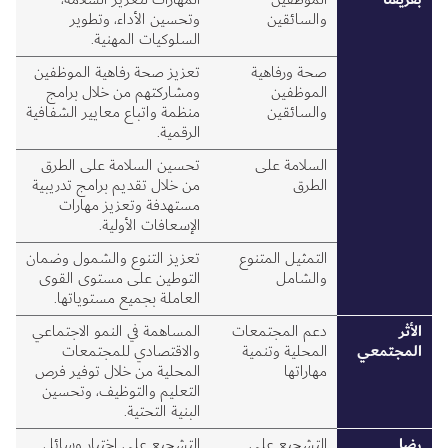
والسائقين
وتحسين الأداء، وتطوير
السلوكيات المهنية.
صحة ورفاهية
تعزيز صحة رفاهية الموظفين
الموظفين
ومشاركتهم من خلال برامج
والسائقين
منظمة واتباع معايير الشفافية
الرقمية.
السلامة على
تحسين السلامة على الطرق
الطرق
من خلال تقديم برامج تدريبية
مستهدفة وتعزيز مهارات
الإسعافات الأولية.
التمثيل المتنوع
تعزيز التنوع والشمول وضمان
والشامل
التوطين على مستوى القوى
العاملة بجميع مستوياتها.
الأثر
دعم المجتمعات
المساهمة في النمو الاجتماعي
المجتمعي
المحلية وتنمية
والاقتصادي للمجتمعات
مهاراتها
المحلية من خلال توفير فرص
التعليم والتوظيف، وتحسين
البنية التحتية.
رضا
التشجيع على
التشجيع على اختيار وسائل