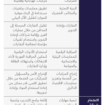
المركبات
مركبات كهربائية وهجينة.
البنية التحتية
تطبيق ممارسات وتقنيات
والمكاتب الخضراء
مستدامة في البناء موفرة
للموارد لتقليل الأثر البيئي.
النفايات وإعادة
تقليل النفايات المرسلة إلى
التدوير
المدافن من خلال عمليات
الفرز، وإقامة شراكات لإعادة
التدوير، واستخدام تقنيات
مؤتمتة لمعالجة النفايات.
المراقبة الرقمية
استخدام الأدوات الرقمية
للممارسات البيئية
لتمكين المراقبة الفورية لأداء
والاجتماعية
الانبعاثات واستهلاك الطاقة
والحوكمة
وإدارة النفايات.
إخراج المركبات
الإخراج الآمن والمسؤول
من الخدمة وتعزيز
للمركبات من الخدمة من خلال
ممارسات الاقتصاد
تحقيق اقصى قدر ممكن من
الدائري
إعادة استخدام المواد وإعادة
تدويرها.
الاهتمام
تنمية مهارات
إقامة برامج للتدريب وتنمية
بفريقنا
الموظفين
المهارات لتعزيز السلامة،