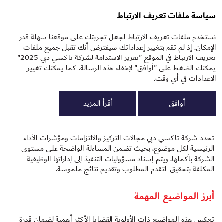
تقرير الاستدامة 2025
التقرير السنوي 2025
سياسة ملفات تعريف الارتباط
تقرير الاستدامة 2025
نهج
نستخدم ملفات تعريف الارتباط لجعل تجربتك على موقعنا سهلة قدر
تفاصيل استراتيجية
الإمكان. إذ لم تقم بتغيير إعداداتك سيفترض أنك تقبل جميع ملفات
تعريف الارتباط في الموقع "تقرير الاستدامة لشركة تاكسي دبي 2025"
الممارسات البيئية
يمكنك الضغط على "أوافق" لإخفاء هذه الرسالة. كما يمكنك تغيير
الاعدادات في أي وقت.
والاجتماعية والحوكمة
0
البي
أوافق
أقرأ المزيد
الم
الح
تحدد شركة تاكسي دبي مجالات التركيز والالتزامات ومؤشرات الأداء
الرئيسية لكل موضوع، بحيث تضمن المساءلة الواضحة على مستوى
الشركة بأكملها. ويتم إسناد مسؤوليات التنفيذ إلى إداراتها الوظيفية
المكلفة بتحقيق التقدم المطلوب وتقديم نتائج ملموسة.
أبرز المواضيع المهمة
تعكس هذه المواضيع ذات الأولوية القضايا الأكثر أهمية لضمان قدرة