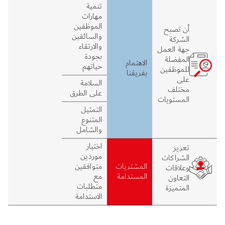
تنمية
مهارات
الموظفين
أن تصبح
والسائقين
الشركة
والارتقاء
جهة العمل
بجودة
المفضلة
الاهتمام
حياتهم
للموظفين
بفريقنا
على
السلامة
مختلف
على الطرق
المستويات
التمثيل
المتنوع
والشامل
اختيار
تعزيز
موردين
الشراكات
المشتريات
متوافقين
وعلاقات
المستدامة
مع
التعاون
متطلبات
المتميزة
الاستدامة