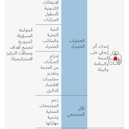
الانبعاثات
الكربونية
لأسطول
المركبات
البنية
الحوكمة
التحتية
المسؤولة
العمليات
والمكاتب
(ضرورية
إحداث أثر
الخضراء
الخضراء
لجميع أهداف
إيجابي على
ومجالات التركيز
إخراج
الصحة
الاستراتيجية)
المركبات
والسلامة
من الخدمة
والبيئة
وتعزيز
ممارسات
الاقتصاد
الدائري
دعم
المجتمعات
الأثر
المحلية
المجتمعي
وتنمية
مهاراتها