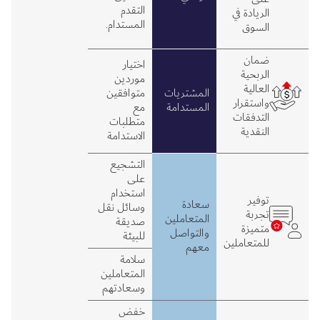
التقدم
الريادة في
المستدام.
السوق
ضمان
اختيار
الربحية
موردين
العالية
المشتريات
متوافقين
واستقرار
المستدامة
مع
التدفقات
متطلبات
النقدية
الاستدامة
التشجيع
على
استخدام
توفير
سعادة
وسائل نقل
تجربة
المتعاملين
صديقة
متميزة
والتواصل
للبيئة
للمتعاملين
معهم
سلامة
المتعاملين
وسعادتهم
خفض